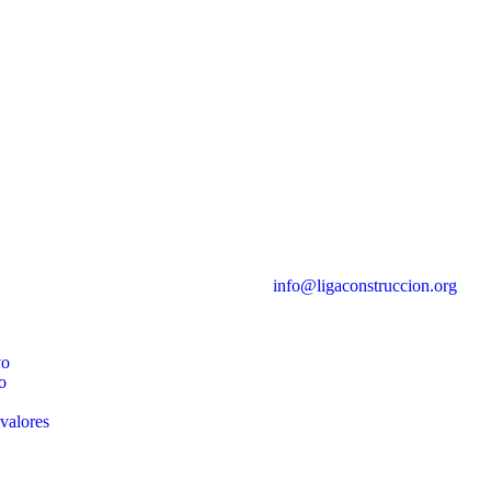
info@ligaconstruccion.org
vo
o
 valores