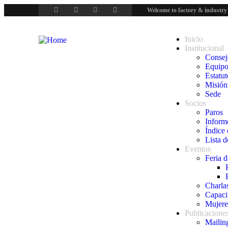
Welcome to factory & industry
Inicio
Institucional
Consej
Equipo
Estatut
Misión,
Sede
Socios
Paros
Inform
Índice 
Lista d
Eventos
Feria d
Charla
Capaci
Mujere
Publicacione
Mailin