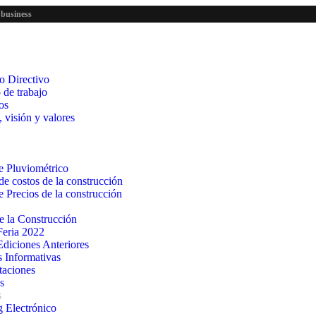
 business
o Directivo
 de trabajo
os
 visión y valores
e Pluviométrico
de costos de la construcción
e Precios de la construcción
e la Construcción
Feria 2022
Ediciones Anteriores
s Informativas
taciones
s
s
g Electrónico